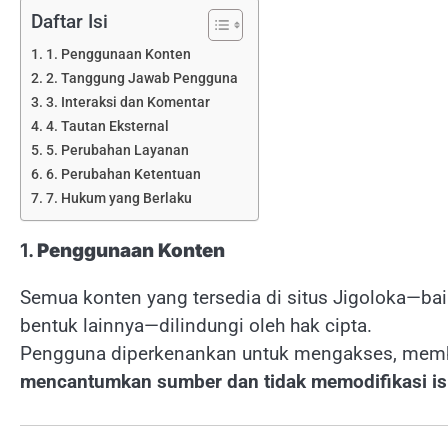
Daftar Isi
1. Penggunaan Konten
2. Tanggung Jawab Pengguna
3. Interaksi dan Komentar
4. Tautan Eksternal
5. Perubahan Layanan
6. Perubahan Ketentuan
7. Hukum yang Berlaku
1.
Penggunaan Konten
Semua konten yang tersedia di situs Jigoloka—baik
bentuk lainnya—dilindungi oleh hak cipta.
Pengguna diperkenankan untuk mengakses, mem
mencantumkan sumber dan tidak memodifikasi isi ta