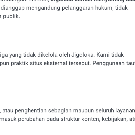
dianggap mengandung pelanggaran hukum, tidak
 publik.
iga yang tidak dikelola oleh Jigoloka. Kami tidak
pun praktik situs eksternal tersebut. Penggunaan tau
, atau penghentian sebagian maupun seluruh layana
rmasuk perubahan pada struktur konten, kebijakan, at