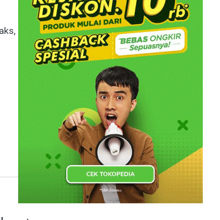
aks,
u