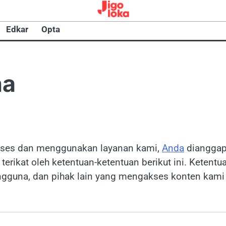
Edkar
Opta
na
ses dan menggunakan layanan kami,
Anda
diangga
rikat oleh ketentuan-ketentuan berikut ini. Ketentu
engguna, dan pihak lain yang mengakses konten kami