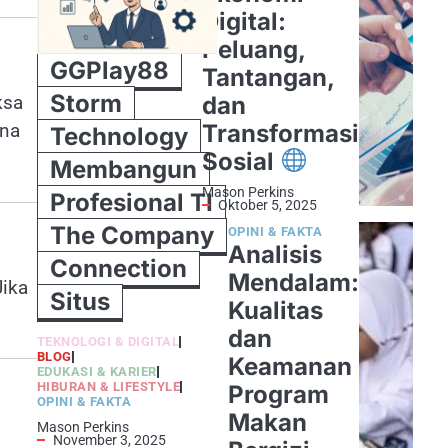
Digital:
Peluang,
GGPlay88
Tantangan,
Storm
dan
ksa
Transformasi
una
Technology
Sosial
Membangun
Mason Perkins
Profesional TI
Oktober 5, 2025
The Company
OPINI & FAKTA
Analisis
Connection
Mendalam:
Jika
Situs
Kualitas
dan
TEKNOLOGI & DIGITAL
BLOG
Keamanan
EDUKASI & KARIER
HIBURAN & LIFESTYLE
Program
OPINI & FAKTA
Makan
Mason Perkins
November 3, 2025