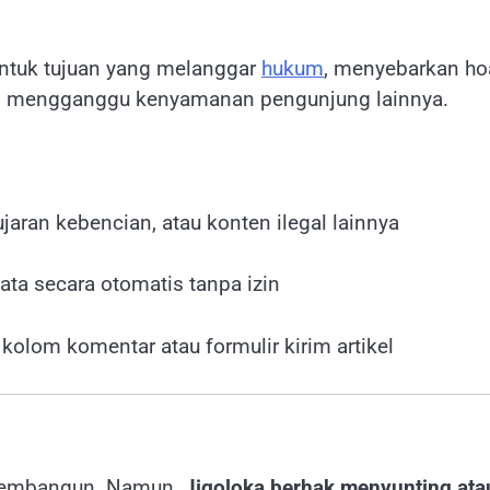
ntuk tujuan yang melanggar
hukum
, menyebarkan ho
ng mengganggu kenyamanan pengunjung lainnya.
aran kebencian, atau konten ilegal lainnya
ta secara otomatis tanpa izin
 kolom komentar atau formulir kirim artikel
g membangun. Namun,
Jigoloka berhak menyunting ata