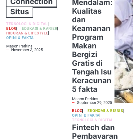
Connection
Mendalam:
Kualitas
Situs
dan
TEKNOLOGI & DIGITAL
Keamanan
BLOG
EDUKASI & KARIER
HIBURAN & LIFESTYLE
Program
OPINI & FAKTA
Makan
Mason Perkins
November 3, 2025
Bergizi
Gratis di
Tengah Isu
Keracunan
5 fakta
Mason Perkins
September 29, 2025
BLOG
EKONOMI & BISNIS
OPINI & FAKTA
TEKNOLOGI & DIGITAL
Fintech dan
Pembayaran