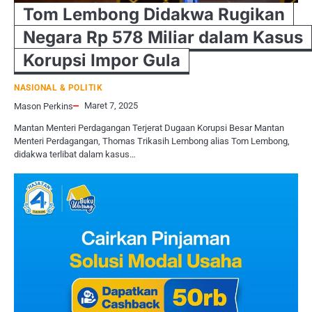
Tom Lembong Didakwa Rugikan
Negara Rp 578 Miliar dalam Kasus
Korupsi Impor Gula
NASIONAL & POLITIK
Maret 7, 2025
Mason Perkins
Mantan Menteri Perdagangan Terjerat Dugaan Korupsi Besar Mantan
Menteri Perdagangan, Thomas Trikasih Lembong alias Tom Lembong,
didakwa terlibat dalam kasus…