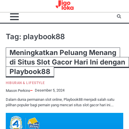
Skip
to
content
Tag:
playbook88
Meningkatkan Peluang Menang
di Situs Slot Gacor Hari Ini dengan
Playbook88
HIBURAN & LIFESTYLE
Desember 5, 2024
Mason Perkins
Dalam dunia permainan slot online, Playbook88 menjadi salah satu
pilihan populer bagi pemain yang mencari situs slot gacor hari ini.…