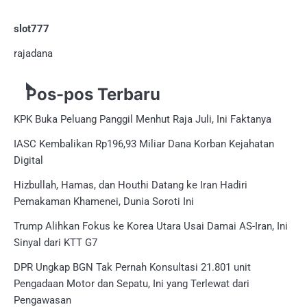
slot777
rajadana
Pos-pos Terbaru
KPK Buka Peluang Panggil Menhut Raja Juli, Ini Faktanya
IASC Kembalikan Rp196,93 Miliar Dana Korban Kejahatan
Digital
Hizbullah, Hamas, dan Houthi Datang ke Iran Hadiri
Pemakaman Khamenei, Dunia Soroti Ini
Trump Alihkan Fokus ke Korea Utara Usai Damai AS-Iran, Ini
Sinyal dari KTT G7
DPR Ungkap BGN Tak Pernah Konsultasi 21.801 unit
Pengadaan Motor dan Sepatu, Ini yang Terlewat dari
Pengawasan