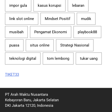
impor gula
kasus korupsi
lebaran
link slot online
Mindset Positif
mudik
musibah
Pengamat Ekonomi
playbook88
puasa
situs online
Strategi Nasional
teknologi digital
tom lembong
tukar uang
TIKET33
PT Arah Waktu Nusantara
Kebayoran Baru, Jakarta Selatan
DKI Jakarta 12120, Indonesia