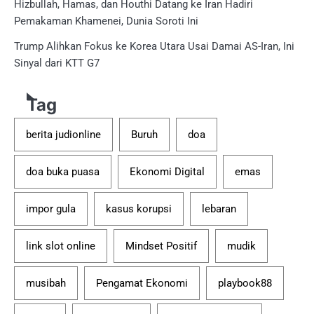
Hizbullah, Hamas, dan Houthi Datang ke Iran Hadiri
Pemakaman Khamenei, Dunia Soroti Ini
Trump Alihkan Fokus ke Korea Utara Usai Damai AS-Iran, Ini
Sinyal dari KTT G7
Tag
berita judionline
Buruh
doa
doa buka puasa
Ekonomi Digital
emas
impor gula
kasus korupsi
lebaran
link slot online
Mindset Positif
mudik
musibah
Pengamat Ekonomi
playbook88