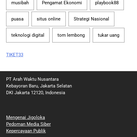
musibah
Pengamat Ekonomi
playbook88
puasa
situs online
Strategi Nasional
teknologi digital
tom lembong
tukar uang
TIKET33
PT Arah Waktu Nusantara
Kebayoran Baru, Jakarta Selatan
DKI Jakarta 12120, Indonesia
Mengenai Jigoloka
Pedoman Media Siber
Kepercayaan Publik