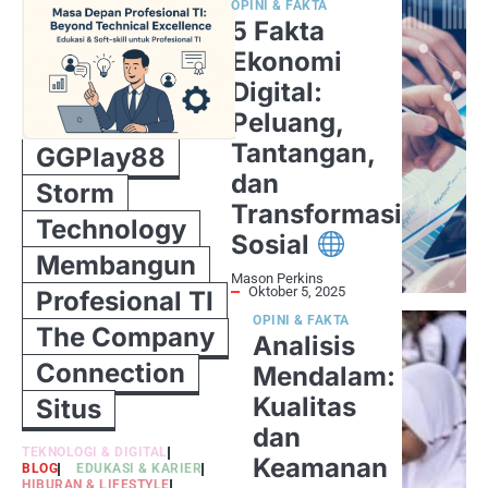
OPINI & FAKTA
5 Fakta
Ekonomi
Digital:
Peluang,
Tantangan,
GGPlay88
dan
Storm
Transformasi
Technology
Sosial
Membangun
Mason Perkins
Oktober 5, 2025
Profesional TI
OPINI & FAKTA
The Company
Analisis
Connection
Mendalam:
Kualitas
Situs
dan
TEKNOLOGI & DIGITAL
Keamanan
BLOG
EDUKASI & KARIER
HIBURAN & LIFESTYLE