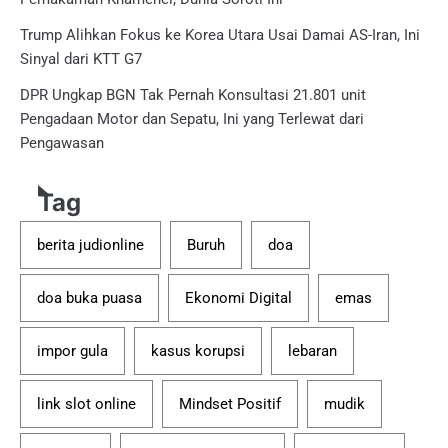
Trump Alihkan Fokus ke Korea Utara Usai Damai AS-Iran, Ini
Sinyal dari KTT G7
DPR Ungkap BGN Tak Pernah Konsultasi 21.801 unit
Pengadaan Motor dan Sepatu, Ini yang Terlewat dari
Pengawasan
Tag
berita judionline
Buruh
doa
doa buka puasa
Ekonomi Digital
emas
impor gula
kasus korupsi
lebaran
link slot online
Mindset Positif
mudik