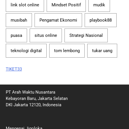
link slot online
Mindset Positif
mudik
musibah
Pengamat Ekonomi
playbook88
puasa
situs online
Strategi Nasional
teknologi digital
tom lembong
tukar uang
TIKET33
PT Arah Waktu Nusantara
Kebayoran Baru, Jakarta Selatan
DKI Jakarta 12120, Indonesia
Mengenai Jigoloka