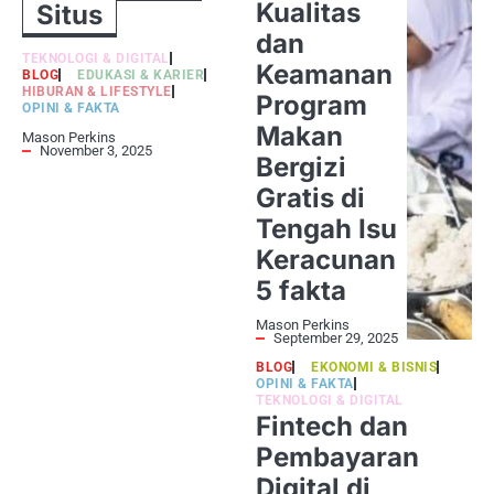
Kualitas
Situs
dan
TEKNOLOGI & DIGITAL
Keamanan
BLOG
EDUKASI & KARIER
HIBURAN & LIFESTYLE
Program
OPINI & FAKTA
Makan
Mason Perkins
November 3, 2025
Bergizi
Gratis di
Tengah Isu
Keracunan
5 fakta
Mason Perkins
September 29, 2025
BLOG
EKONOMI & BISNIS
OPINI & FAKTA
TEKNOLOGI & DIGITAL
Fintech dan
Pembayaran
Digital di