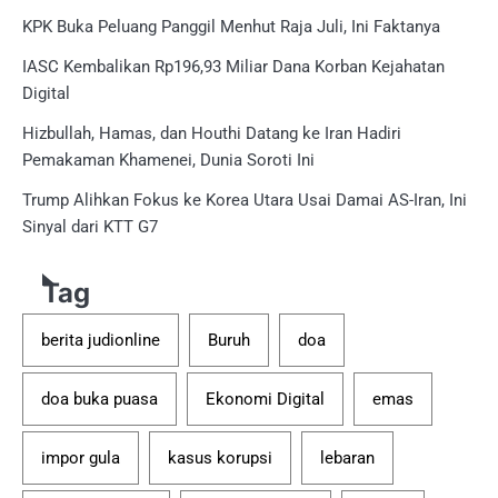
KPK Buka Peluang Panggil Menhut Raja Juli, Ini Faktanya
IASC Kembalikan Rp196,93 Miliar Dana Korban Kejahatan
Digital
Hizbullah, Hamas, dan Houthi Datang ke Iran Hadiri
Pemakaman Khamenei, Dunia Soroti Ini
Trump Alihkan Fokus ke Korea Utara Usai Damai AS-Iran, Ini
Sinyal dari KTT G7
Tag
berita judionline
Buruh
doa
doa buka puasa
Ekonomi Digital
emas
impor gula
kasus korupsi
lebaran