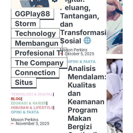
Peluang,
GGPlay88
Tantangan,
Storm
dan
Transformasi
Technology
Sosial
Membangun
Mason Perkins
Profesional TI
Oktober 5, 2025
The Company
OPINI & FAKTA
Analisis
Connection
Mendalam:
Situs
Kualitas
dan
TEKNOLOGI & DIGITAL
BLOG
Keamanan
EDUKASI & KARIER
HIBURAN & LIFESTYLE
Program
OPINI & FAKTA
Makan
Mason Perkins
November 3, 2025
Bergizi