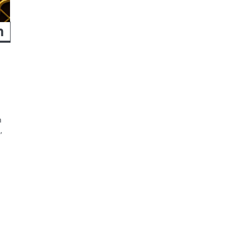
n
n
,