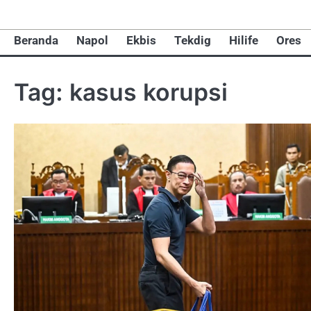
Skip
to
Beranda
Napol
Ekbis
Tekdig
Hilife
Ores
content
Tag:
kasus korupsi