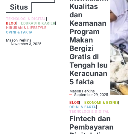
Kualitas
Situs
dan
TEKNOLOGI & DIGITAL
Keamanan
BLOG
EDUKASI & KARIER
HIBURAN & LIFESTYLE
Program
OPINI & FAKTA
Makan
Mason Perkins
November 3, 2025
Bergizi
Gratis di
Tengah Isu
Keracunan
5 fakta
Mason Perkins
September 29, 2025
BLOG
EKONOMI & BISNIS
OPINI & FAKTA
TEKNOLOGI & DIGITAL
Fintech dan
Pembayaran