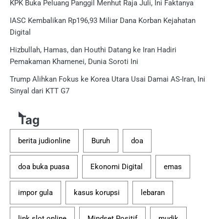
KPK Buka Peluang Panggil Menhut Raja Juli, Ini Faktanya
IASC Kembalikan Rp196,93 Miliar Dana Korban Kejahatan
Digital
Hizbullah, Hamas, dan Houthi Datang ke Iran Hadiri
Pemakaman Khamenei, Dunia Soroti Ini
Trump Alihkan Fokus ke Korea Utara Usai Damai AS-Iran, Ini
Sinyal dari KTT G7
Tag
berita judionline
Buruh
doa
doa buka puasa
Ekonomi Digital
emas
impor gula
kasus korupsi
lebaran
link slot online
Mindset Positif
mudik