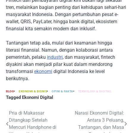
Fintech dan pembayaran digital kini bukan lagi sekadar
tren, melainkan bagian penting dari kehidupan sehari-hari
masyarakat Indonesia. Dengan pertumbuhan pesat e-
wallet, QRIS, PayLater, hingga bank digital, ekosistem
finansial kita semakin modern dan inklusif.
Tantangan tetap ada, mulai dari keamanan hingga
literasi finansial. Namun, dengan kolaborasi antara
pemerintah, pelaku
industri
, dan masyarakat, fintech
diyakini akan menjadi pilar kuat dalam mendorong
transformasi
ekonomi
digital Indonesia ke level
berikutnya.
BLOG
EKONOMI & BISNIS
OPINI & FAKTA
TEKNOLOGI & DIGITAL
Tagged
Ekonomi Digital
Navigasi
Pria di Makassar
Narasi Ekonomi Digital:
Ditangkap Setelah
Antara 3 Peluang,
pos
Mencuri Handphone di
Tantangan, dan Masa