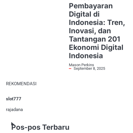
Pembayaran
Digital di
Indonesia: Tren,
Inovasi, dan
Tantangan 201
Ekonomi Digital
Indonesia
Mason Perkins
September 8, 2025
REKOMENDASI
slot777
rajadana
Pos-pos Terbaru