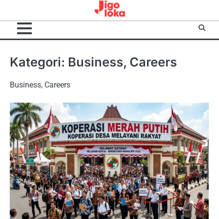
Skip
to
content
Kategori:
Business, Careers
Business, Careers