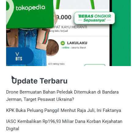
Update Terbaru
Drone Bermuatan Bahan Peledak Ditemukan di Bandara
Jerman, Target Pesawat Ukraina?
KPK Buka Peluang Panggil Menhut Raja Juli, Ini Faktanya
IASC Kembalikan Rp196,93 Miliar Dana Korban Kejahatan
Digital