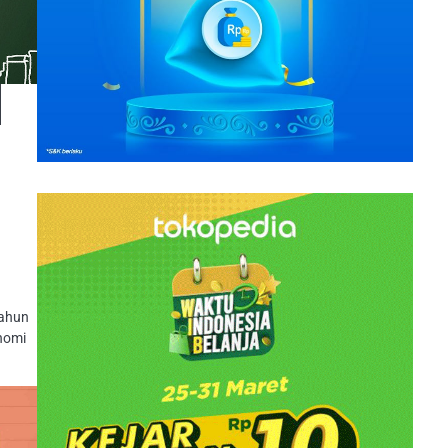
tahun
onomi