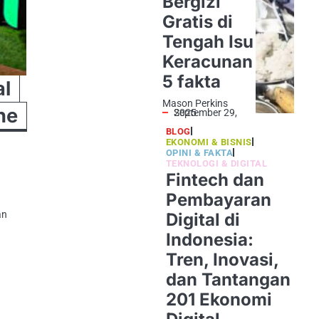
Bergizi
Gratis di
Tengah Isu
Keracunan
5 fakta
al
Mason Perkins
ne
September 29, 2025
BLOG
EKONOMI & BISNIS
OPINI & FAKTA
TEKNOLOGI & DIGITAL
Fintech dan
Pembayaran
an
Digital di
Indonesia:
Tren, Inovasi,
dan Tantangan
201 Ekonomi