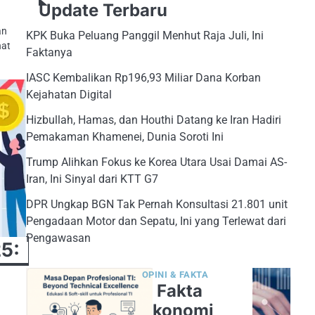
Update Terbaru
an
KPK Buka Peluang Panggil Menhut Raja Juli, Ini
hat
Faktanya
IASC Kembalikan Rp196,93 Miliar Dana Korban
Kejahatan Digital
Hizbullah, Hamas, dan Houthi Datang ke Iran Hadiri
Pemakaman Khamenei, Dunia Soroti Ini
Trump Alihkan Fokus ke Korea Utara Usai Damai AS-
Iran, Ini Sinyal dari KTT G7
DPR Ungkap BGN Tak Pernah Konsultasi 21.801 unit
Pengadaan Motor dan Sepatu, Ini yang Terlewat dari
Pengawasan
5:
OPINI & FAKTA
5 Fakta
Ekonomi