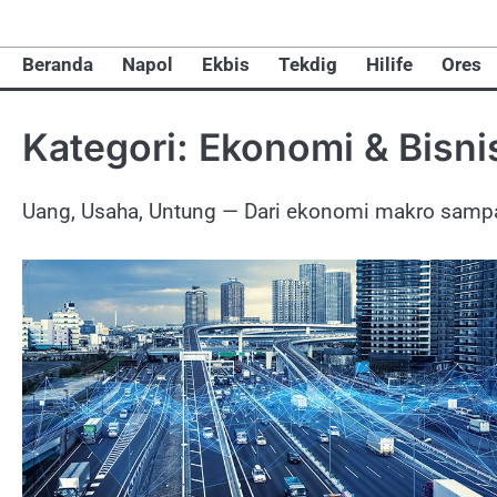
Skip
to
Beranda
Napol
Ekbis
Tekdig
Hilife
Ores
content
Kategori:
Ekonomi & Bisni
Uang, Usaha, Untung — Dari ekonomi makro sampai 