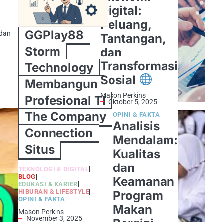
Digital:
Peluang,
GGPlay88
 dan
Tantangan,
Storm
dan
Transformasi
Technology
Sosial
Membangun
Mason Perkins
Profesional TI
Oktober 5, 2025
The Company
OPINI & FAKTA
Analisis
Connection
Mendalam:
Situs
Kualitas
dan
TEKNOLOGI & DIGITAL
BLOG
Keamanan
EDUKASI & KARIER
HIBURAN & LIFESTYLE
Program
OPINI & FAKTA
Makan
Mason Perkins
November 3, 2025