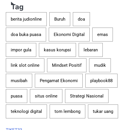
Tag
berita judionline
Buruh
doa
doa buka puasa
Ekonomi Digital
emas
impor gula
kasus korupsi
lebaran
link slot online
Mindset Positif
mudik
musibah
Pengamat Ekonomi
playbook88
puasa
situs online
Strategi Nasional
teknologi digital
tom lembong
tukar uang
TIKET33