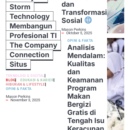
dan
Storm
Transformasi
Technology
Sosial
Membangun
Mason Perkins
Oktober 5, 2025
Profesional TI
OPINI & FAKTA
The Company
Analisis
Connection
Mendalam:
Kualitas
Situs
dan
TEKNOLOGI & DIGITAL
Keamanan
BLOG
EDUKASI & KARIER
HIBURAN & LIFESTYLE
Program
OPINI & FAKTA
Makan
Mason Perkins
November 3, 2025
Bergizi
Gratis di
Tengah Isu
Keracunan