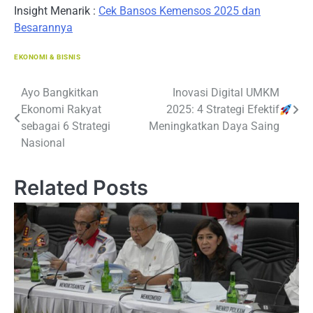
Insight Menarik :
Cek Bansos Kemensos 2025 dan
Besarannya
EKONOMI & BISNIS
Navigasi
Ayo Bangkitkan
Inovasi Digital UMKM
Ekonomi Rakyat
2025: 4 Strategi Efektif
pos
sebagai 6 Strategi
Meningkatkan Daya Saing
Nasional
Related Posts