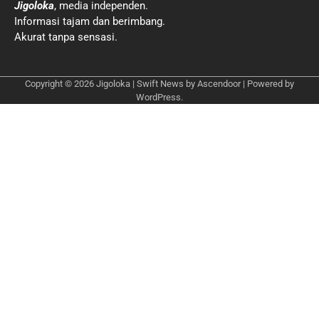
Jigoloka
, media independen.
Informasi tajam dan berimbang.
Akurat tanpa sensasi.
Copyright © 2026
Jigoloka
| Swift News by
Ascendoor
| Powered by
WordPress
.