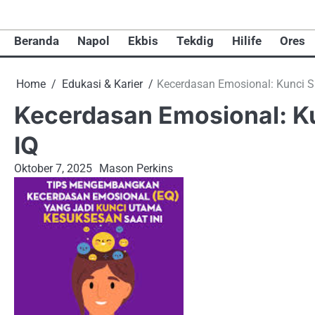
Skip
to
Beranda
Napol
Ekbis
Tekdig
Hilife
Ores
content
Home
Edukasi & Karier
Kecerdasan Emosional: Kunci 
Kecerdasan Emosional: K
IQ
Oktober 7, 2025
Mason Perkins