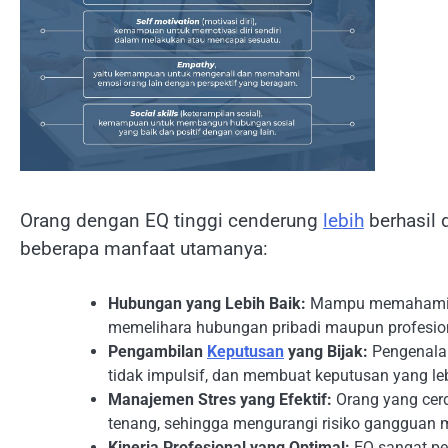
Orang dengan EQ tinggi cenderung
lebih
berhasil 
beberapa manfaat utamanya:
Hubungan yang Lebih Baik:
Mampu memahami d
memelihara hubungan pribadi maupun profesion
Pengambilan
Keputusan
yang Bijak:
Pengenalan
tidak impulsif, dan membuat keputusan yang le
Manajemen Stres yang Efektif:
Orang yang cer
tenang, sehingga mengurangi risiko gangguan m
Kinerja Profesional yang Optimal:
EQ sangat pe