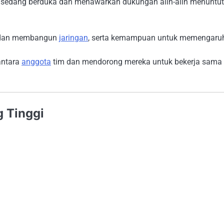
sedang berduka dan menawarkan dukungan alih-alih menuntut
n dan membangun
jaringan
, serta kemampuan untuk memengaru
antara
anggota
tim dan mendorong mereka untuk bekerja sama
 Tinggi