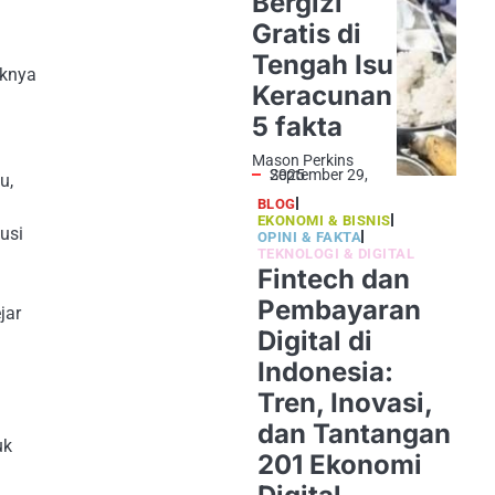
Bergizi
Gratis di
Tengah Isu
aknya
Keracunan
5 fakta
Mason Perkins
September 29, 2025
u,
BLOG
EKONOMI & BISNIS
usi
OPINI & FAKTA
TEKNOLOGI & DIGITAL
Fintech dan
Pembayaran
jar
Digital di
Indonesia:
Tren, Inovasi,
dan Tantangan
uk
201 Ekonomi