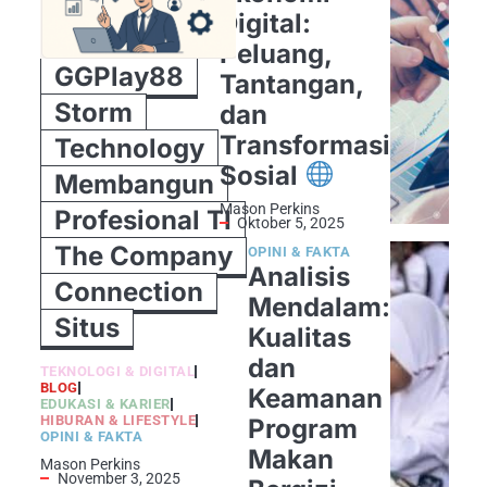
Digital:
Peluang,
GGPlay88
Tantangan,
Storm
dan
Transformasi
Technology
Sosial
Membangun
Mason Perkins
Profesional TI
Oktober 5, 2025
The Company
OPINI & FAKTA
Analisis
Connection
Mendalam:
Situs
Kualitas
dan
TEKNOLOGI & DIGITAL
BLOG
Keamanan
EDUKASI & KARIER
HIBURAN & LIFESTYLE
Program
OPINI & FAKTA
Makan
Mason Perkins
November 3, 2025