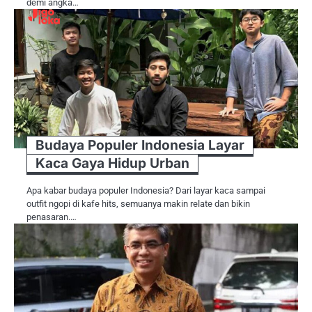
demi angka…
Budaya Populer Indonesia Layar
Kaca Gaya Hidup Urban
Apa kabar budaya populer Indonesia? Dari layar kaca sampai
outfit ngopi di kafe hits, semuanya makin relate dan bikin
penasaran.…