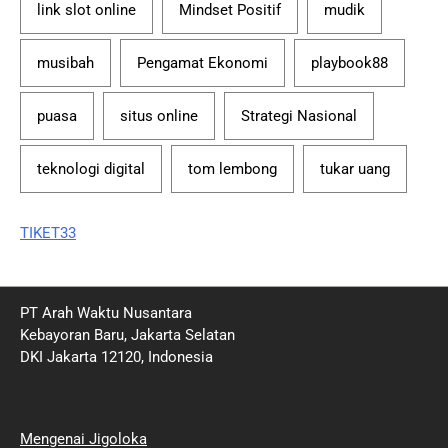
link slot online
Mindset Positif
mudik
musibah
Pengamat Ekonomi
playbook88
puasa
situs online
Strategi Nasional
teknologi digital
tom lembong
tukar uang
TIKET33
PT Arah Waktu Nusantara
Kebayoran Baru, Jakarta Selatan
DKI Jakarta 12120, Indonesia
Mengenai Jigoloka