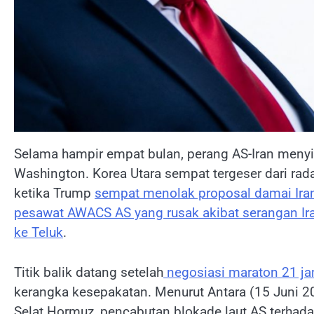
Selama hampir empat bulan, perang AS-Iran menyi
Washington. Korea Utara sempat tergeser dari ra
ketika Trump
sempat menolak proposal damai Iran
pesawat AWACS AS yang rusak akibat serangan Ir
ke Teluk
.
Titik balik datang setelah
negosiasi maraton 21 jam
kerangka kesepakatan. Menurut Antara (15 Juni 
Selat Hormuz, pencabutan blokade laut AS terhad