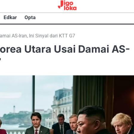
Edkar
Opta
mai AS-Iran, Ini Sinyal dari KTT G7
orea Utara Usai Damai AS-
7