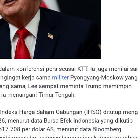
lam konferensi pers seusai KTT. Ia juga menilai sa
mengingat kerja sama
militer
Pyongyang-Moskow yang
T yang sama, Lee sempat meminta Trump memimpin
a ia menangani Timur Tengah.
 Indeks Harga Saham Gabungan (IHSG) ditutup meng
26, menurut data Bursa Efek Indonesia yang dikutip
17.708 per dolar AS, menurut data Bloomberg.
aibi menyebut redanya harga minyak dunia membuat