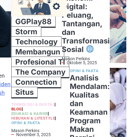
Digital:
Peluang,
GGPlay88
Tantangan,
Storm
dan
Transformasi
Technology
Sosial
Membangun
Mason Perkins
Profesional TI
Oktober 5, 2025
The Company
OPINI & FAKTA
en
Analisis
Connection
iden
Mendalam:
Situs
sh
Kualitas
dan
TEKNOLOGI & DIGITAL
BLOG
Keamanan
EDUKASI & KARIER
HIBURAN & LIFESTYLE
Program
OPINI & FAKTA
i
Makan
Mason Perkins
November 3, 2025