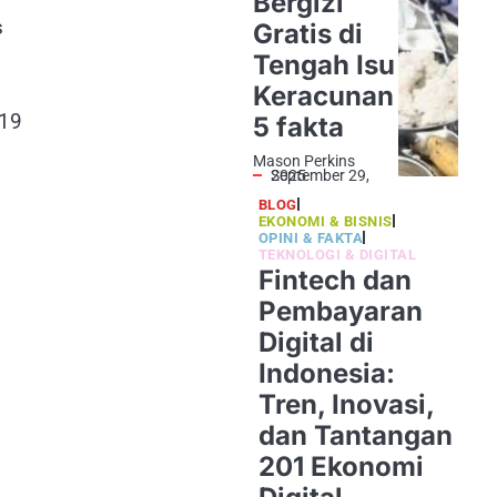
Bergizi
s
Gratis di
Tengah Isu
Keracunan
(19
5 fakta
Mason Perkins
September 29, 2025
BLOG
EKONOMI & BISNIS
OPINI & FAKTA
TEKNOLOGI & DIGITAL
Fintech dan
Pembayaran
Digital di
Indonesia:
Tren, Inovasi,
dan Tantangan
201 Ekonomi