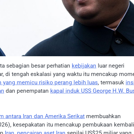
ta sebagian besar perhatian
kebijakan
luar negeri
dar, di tengah eskalasi yang waktu itu mencakup mom
 yang memicu risiko perang lebih luas
, termasuk
ins
an
dan penempatan
kapal induk USS George H.W. Bu
 antara Iran dan Amerika Serikat
membuahkan
2026), kesepakatan itu mencakup pembukaan kembal
ap
Iran, pencairan aset Iran
senilai US$25 miliar yang