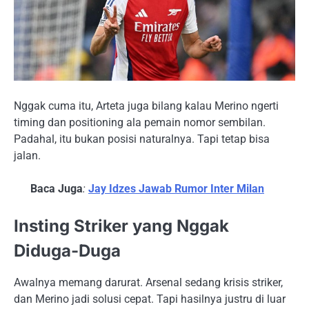
Nggak cuma itu, Arteta juga bilang kalau Merino ngerti
timing dan positioning ala pemain nomor sembilan.
Padahal, itu bukan posisi naturalnya. Tapi tetap bisa
jalan.
Baca Juga
:
Jay Idzes Jawab Rumor Inter Milan
Insting Striker yang Nggak
Diduga-Duga
Awalnya memang darurat. Arsenal sedang krisis striker,
dan Merino jadi solusi cepat. Tapi hasilnya justru di luar