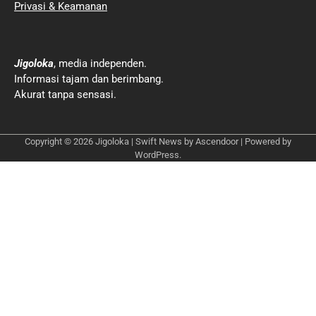
Privasi & Keamanan
Jigoloka
, media independen.
Informasi tajam dan berimbang.
Akurat tanpa sensasi.
Copyright © 2026
Jigoloka
| Swift News by
Ascendoor
| Powered by
WordPress
.