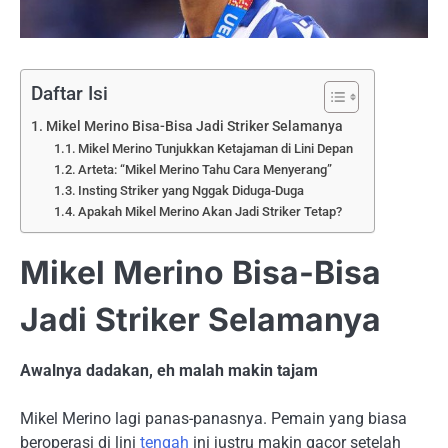
Daftar Isi
Mikel Merino Bisa-Bisa Jadi Striker Selamanya
Mikel Merino Tunjukkan Ketajaman di Lini Depan
Arteta: “Mikel Merino Tahu Cara Menyerang”
Insting Striker yang Nggak Diduga-Duga
Apakah Mikel Merino Akan Jadi Striker Tetap?
Mikel Merino Bisa-Bisa
Jadi Striker Selamanya
Awalnya dadakan, eh malah makin tajam
Mikel Merino lagi panas-panasnya. Pemain yang biasa
beroperasi di lini
tengah
ini justru makin gacor setelah