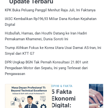
Update Terbaru
KPK Buka Peluang Panggil Menhut Raja Juli, Ini Faktanya
IASC Kembalikan Rp196,93 Miliar Dana Korban Kejahatan
Digital
Hizbullah, Hamas, dan Houthi Datang ke Iran Hadiri
Pemakaman Khamenei, Dunia Soroti Ini
Trump Alihkan Fokus ke Korea Utara Usai Damai AS-Iran, Ini
Sinyal dari KTT G7
DPR Ungkap BGN Tak Pernah Konsultasi 21.801 unit
Pengadaan Motor dan Sepatu, Ini yang Terlewat dari
Pengawasan
OPINI & FAKTA
5 Fakta
Ekonomi
Digital: