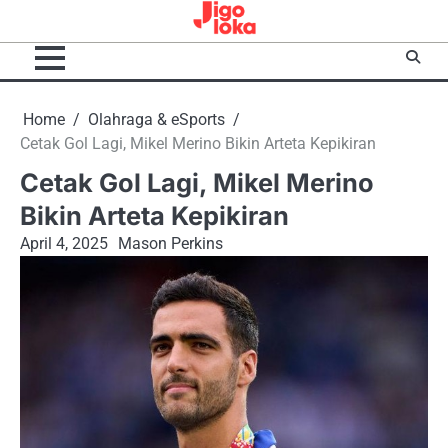
Skip
to
content
Home
Olahraga & eSports
Cetak Gol Lagi, Mikel Merino Bikin Arteta Kepikiran
Cetak Gol Lagi, Mikel Merino
Bikin Arteta Kepikiran
April 4, 2025
Mason Perkins