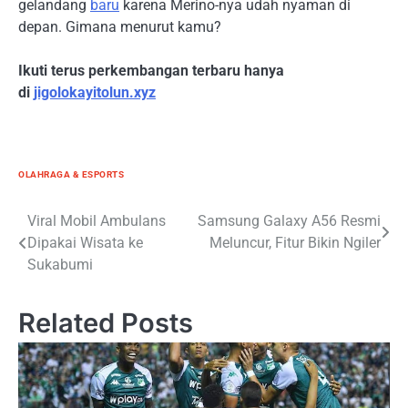
gelandang
baru
karena Merino-nya udah nyaman di
depan. Gimana menurut kamu?
Ikuti terus perkembangan terbaru hanya
di
jigolokayitolun.xyz
OLAHRAGA & ESPORTS
Navigasi
Viral Mobil Ambulans
Samsung Galaxy A56 Resmi
Dipakai Wisata ke
Meluncur, Fitur Bikin Ngiler
pos
Sukabumi
Related Posts