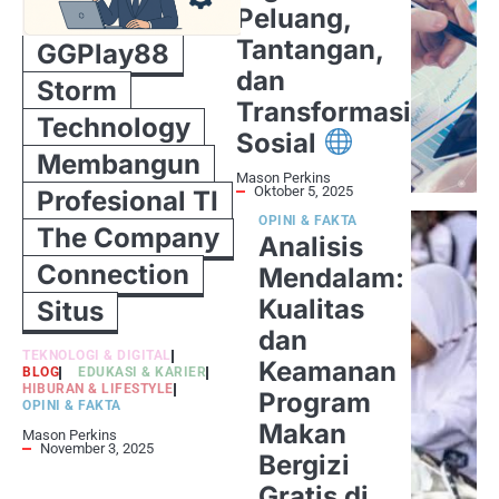
Peluang,
Tantangan,
GGPlay88
dan
Storm
Transformasi
Technology
Sosial
Membangun
Mason Perkins
Oktober 5, 2025
Profesional TI
OPINI & FAKTA
The Company
Analisis
Connection
Mendalam:
Kualitas
Situs
dan
TEKNOLOGI & DIGITAL
Keamanan
BLOG
EDUKASI & KARIER
HIBURAN & LIFESTYLE
Program
OPINI & FAKTA
Makan
Mason Perkins
November 3, 2025
Bergizi
Gratis di