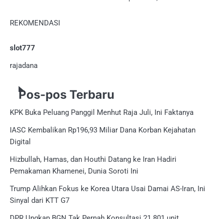
REKOMENDASI
slot777
rajadana
Pos-pos Terbaru
KPK Buka Peluang Panggil Menhut Raja Juli, Ini Faktanya
IASC Kembalikan Rp196,93 Miliar Dana Korban Kejahatan
Digital
Hizbullah, Hamas, dan Houthi Datang ke Iran Hadiri
Pemakaman Khamenei, Dunia Soroti Ini
Trump Alihkan Fokus ke Korea Utara Usai Damai AS-Iran, Ini
Sinyal dari KTT G7
DPR Ungkap BGN Tak Pernah Konsultasi 21.801 unit