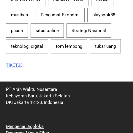
musibah
Pengamat Ekonomi
playbook88
puasa
situs online
Strategi Nasional
teknologi digital
tom lembong
tukar uang
TIKET33
PT Arah Waktu Nusantara
Kebayoran Baru, Jakarta Selatan
DKI Jakarta 12120, Indonesia
Mengenai Jigoloka
Pedoman Media Siber