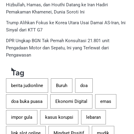
Hizbullah, Hamas, dan Houthi Datang ke Iran Hadiri
Pemakaman Khamenei, Dunia Soroti Ini
Trump Alihkan Fokus ke Korea Utara Usai Damai AS-Iran, Ini
Sinyal dari KTT G7
DPR Ungkap BGN Tak Pernah Konsultasi 21.801 unit
Pengadaan Motor dan Sepatu, Ini yang Terlewat dari
Pengawasan
Tag
berita judionline
Buruh
doa
doa buka puasa
Ekonomi Digital
emas
impor gula
kasus korupsi
lebaran
link slot online
Mindset Positif
mudik