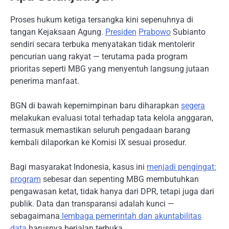
Proses hukum ketiga tersangka kini sepenuhnya di
tangan Kejaksaan Agung.
Presiden
Prabowo
Subianto
sendiri secara terbuka menyatakan tidak mentolerir
pencurian uang rakyat — terutama pada program
prioritas seperti MBG yang menyentuh langsung jutaan
penerima manfaat.
BGN di bawah kepemimpinan baru diharapkan
segera
melakukan evaluasi total terhadap tata kelola anggaran,
termasuk memastikan seluruh pengadaan barang
kembali dilaporkan ke Komisi IX sesuai prosedur.
Bagi masyarakat Indonesia, kasus ini
menjadi pengingat:
program
sebesar dan sepenting MBG membutuhkan
pengawasan ketat, tidak hanya dari DPR, tetapi juga dari
publik. Data dan transparansi adalah kunci —
sebagaimana
lembaga pemerintah dan akuntabilitas
data
harusnya berjalan terbuka.