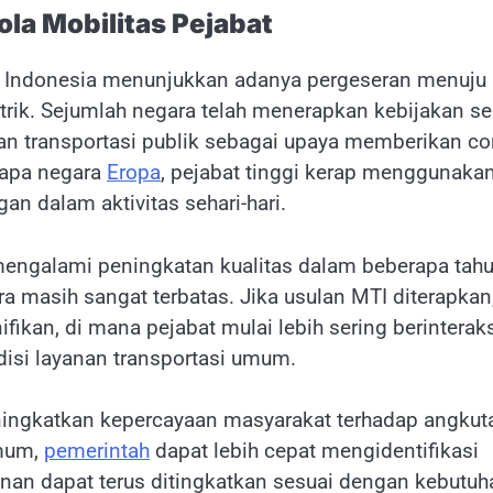
la Mobilitas Pejabat
 di Indonesia menunjukkan adanya pergeseran menuju
rik. Sejumlah negara telah menerapkan kebijakan se
 transportasi publik sebagai upaya memberikan co
rapa negara
Eropa
, pejabat tinggi kerap menggunaka
n dalam aktivitas sehari-hari.
mengalami peningkatan kualitas dalam beberapa tah
a masih sangat terbatas. Jika usulan MTI diterapkan
fikan, di mana pejabat mulai lebih sering berinterak
si layanan transportasi umum.
eningkatkan kepercayaan masyarakat terhadap angkut
umum,
pemerintah
dapat lebih cepat mengidentifikasi
anan dapat terus ditingkatkan sesuai dengan kebutuh