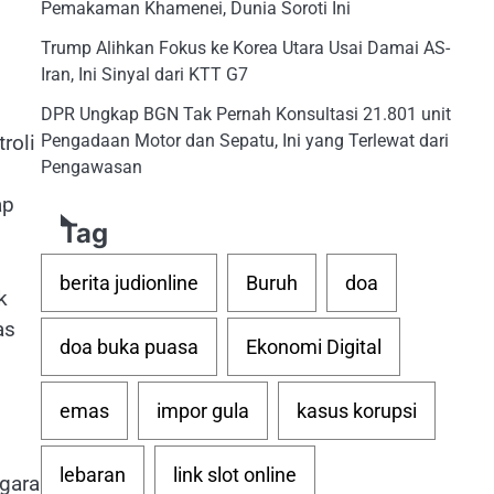
Pemakaman Khamenei, Dunia Soroti Ini
Trump Alihkan Fokus ke Korea Utara Usai Damai AS-
Iran, Ini Sinyal dari KTT G7
DPR Ungkap BGN Tak Pernah Konsultasi 21.801 unit
Pengadaan Motor dan Sepatu, Ini yang Terlewat dari
roli
Pengawasan
ap
Tag
berita judionline
Buruh
doa
k
as
doa buka puasa
Ekonomi Digital
emas
impor gula
kasus korupsi
lebaran
link slot online
gara