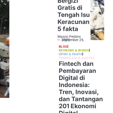
Bergizi
Gratis di
Tengah Isu
Keracunan
5 fakta
Mason Perkins
September 29, 2025
BLOG
EKONOMI & BISNIS
OPINI & FAKTA
TEKNOLOGI & DIGITAL
Fintech dan
Pembayaran
Digital di
Indonesia:
Tren, Inovasi,
dan Tantangan
201 Ekonomi