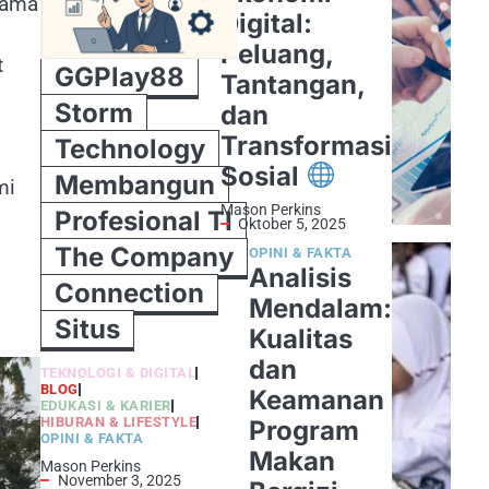
tama
Digital:
Peluang,
t
GGPlay88
Tantangan,
Storm
dan
Transformasi
Technology
Sosial
Membangun
mi
Mason Perkins
Profesional TI
Oktober 5, 2025
The Company
OPINI & FAKTA
Analisis
Connection
Mendalam:
Situs
Kualitas
dan
TEKNOLOGI & DIGITAL
BLOG
Keamanan
EDUKASI & KARIER
HIBURAN & LIFESTYLE
Program
OPINI & FAKTA
Makan
Mason Perkins
November 3, 2025