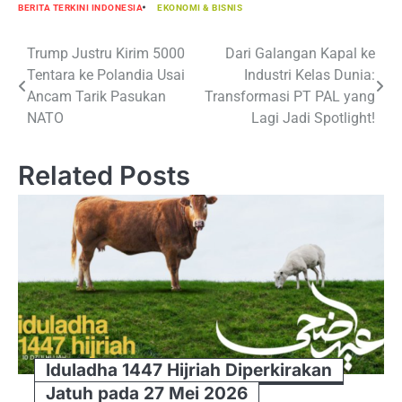
BERITA TERKINI INDONESIA
EKONOMI & BISNIS
Navigasi
Trump Justru Kirim 5000
Dari Galangan Kapal ke
Tentara ke Polandia Usai
Industri Kelas Dunia:
pos
Ancam Tarik Pasukan
Transformasi PT PAL yang
NATO
Lagi Jadi Spotlight!
Related Posts
Iduladha 1447 Hijriah Diperkirakan
Jatuh pada 27 Mei 2026