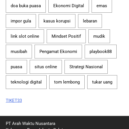
doa buka puasa
Ekonomi Digital
emas
impor gula
kasus korupsi
lebaran
link slot online
Mindset Positif
mudik
musibah
Pengamat Ekonomi
playbook88
puasa
situs online
Strategi Nasional
teknologi digital
tom lembong
tukar uang
TIKET33
PT Arah Waktu Nusantara