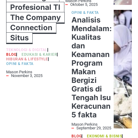
Mason Perkins
Oktober 5, 2025
Profesional TI
OPINI & FAKTA
The Company
Analisis
Connection
Mendalam:
Kualitas
Situs
dan
TEKNOLOGI & DIGITAL
Keamanan
BLOG
EDUKASI & KARIER
HIBURAN & LIFESTYLE
Program
OPINI & FAKTA
Makan
Mason Perkins
November 3, 2025
Bergizi
Gratis di
Tengah Isu
Keracunan
5 fakta
Mason Perkins
September 29, 2025
BLOG
EKONOMI & BISNIS