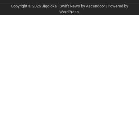
Copyright © 2026
Jigoloka
| Swift News by
Ascendoor
| Powered by
WordPress
.