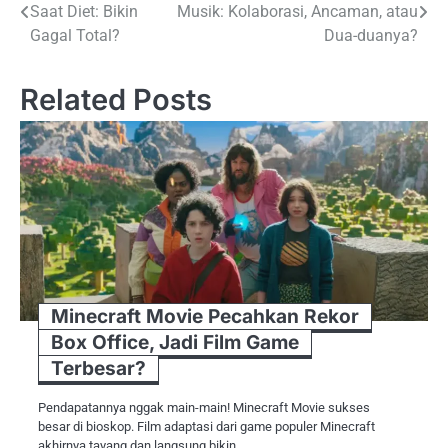
Saat Diet: Bikin
Musik: Kolaborasi, Ancaman, atau
pos
Gagal Total?
Dua-duanya?
Related Posts
Minecraft Movie Pecahkan Rekor
Box Office, Jadi Film Game
Terbesar?
Pendapatannya nggak main-main! Minecraft Movie sukses
besar di bioskop. Film adaptasi dari game populer Minecraft
akhirnya tayang dan langsung bikin…