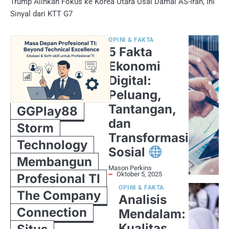
Trump Alihkan Fokus ke Korea Utara Usai Damai AS-Iran, Ini
Sinyal dari KTT G7
OPINI & FAKTA
5 Fakta
Ekonomi
Digital:
Peluang,
Tantangan,
GGPlay88
dan
Storm
Transformasi
Technology
Sosial
Membangun
Mason Perkins
Oktober 5, 2025
Profesional TI
OPINI & FAKTA
The Company
Analisis
Connection
Mendalam:
Kualitas