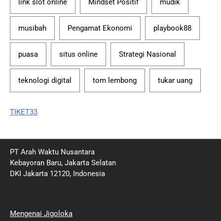
link slot online
Mindset Positif
mudik
musibah
Pengamat Ekonomi
playbook88
puasa
situs online
Strategi Nasional
teknologi digital
tom lembong
tukar uang
TIKET33
PT Arah Waktu Nusantara
Kebayoran Baru, Jakarta Selatan
DKI Jakarta 12120, Indonesia
Mengenai Jigoloka