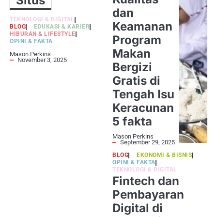
Situs
dan
TEKNOLOGI & DIGITAL
Keamanan
BLOG
EDUKASI & KARIER
HIBURAN & LIFESTYLE
Program
OPINI & FAKTA
Makan
Mason Perkins
November 3, 2025
Bergizi
Gratis di
Tengah Isu
Keracunan
5 fakta
Mason Perkins
September 29, 2025
BLOG
EKONOMI & BISNIS
OPINI & FAKTA
TEKNOLOGI & DIGITAL
Fintech dan
Pembayaran
Digital di