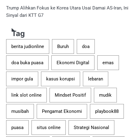
Trump Alihkan Fokus ke Korea Utara Usai Damai AS-Iran, Ini
Sinyal dari KTT G7
Tag
berita judionline
Buruh
doa
doa buka puasa
Ekonomi Digital
emas
impor gula
kasus korupsi
lebaran
link slot online
Mindset Positif
mudik
musibah
Pengamat Ekonomi
playbook88
puasa
situs online
Strategi Nasional