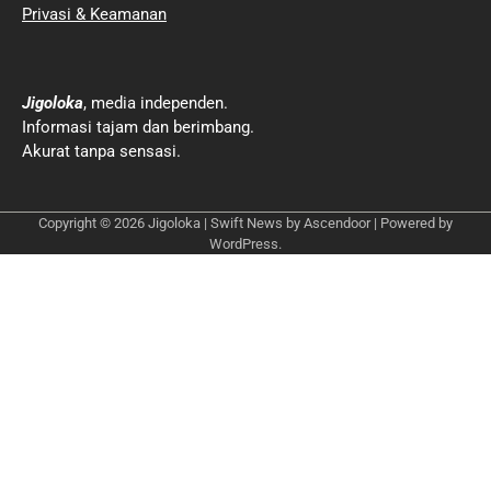
Privasi & Keamanan
Jigoloka
, media independen.
Informasi tajam dan berimbang.
Akurat tanpa sensasi.
Copyright © 2026
Jigoloka
| Swift News by
Ascendoor
| Powered by
WordPress
.