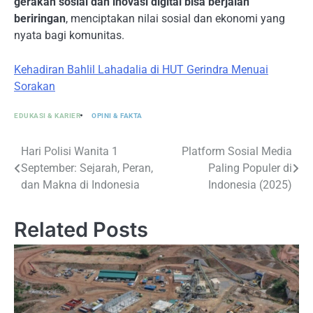
gerakan sosial dan inovasi digital bisa berjalan
beriringan
, menciptakan nilai sosial dan ekonomi yang
nyata bagi komunitas.
Kehadiran Bahlil Lahadalia di HUT Gerindra Menuai
Sorakan
EDUKASI & KARIER
OPINI & FAKTA
Navigasi
Hari Polisi Wanita 1
Platform Sosial Media
September: Sejarah, Peran,
Paling Populer di
pos
dan Makna di Indonesia
Indonesia (2025)
Related Posts