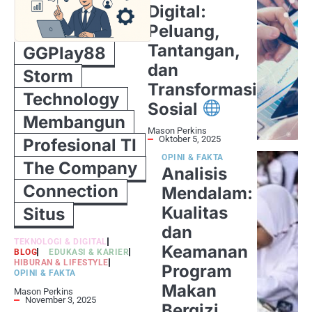
Digital:
Peluang,
Tantangan,
GGPlay88
dan
Storm
Transformasi
Technology
Sosial
Membangun
Mason Perkins
Oktober 5, 2025
Profesional TI
OPINI & FAKTA
The Company
Analisis
Connection
Mendalam:
Kualitas
Situs
dan
TEKNOLOGI & DIGITAL
Keamanan
BLOG
EDUKASI & KARIER
HIBURAN & LIFESTYLE
Program
OPINI & FAKTA
Makan
Mason Perkins
November 3, 2025
Bergizi