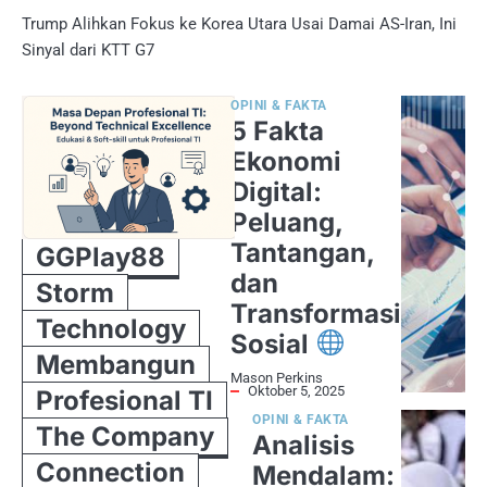
Trump Alihkan Fokus ke Korea Utara Usai Damai AS-Iran, Ini
Sinyal dari KTT G7
OPINI & FAKTA
5 Fakta
Ekonomi
Digital:
Peluang,
Tantangan,
GGPlay88
dan
Storm
Transformasi
Technology
Sosial
Membangun
Mason Perkins
Oktober 5, 2025
Profesional TI
OPINI & FAKTA
The Company
Analisis
Connection
Mendalam: