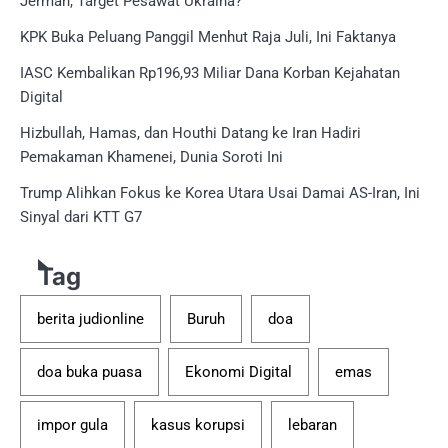
Jerman, Target Pesawat Ukraina?
KPK Buka Peluang Panggil Menhut Raja Juli, Ini Faktanya
IASC Kembalikan Rp196,93 Miliar Dana Korban Kejahatan
Digital
Hizbullah, Hamas, dan Houthi Datang ke Iran Hadiri
Pemakaman Khamenei, Dunia Soroti Ini
Trump Alihkan Fokus ke Korea Utara Usai Damai AS-Iran, Ini
Sinyal dari KTT G7
Tag
berita judionline
Buruh
doa
doa buka puasa
Ekonomi Digital
emas
impor gula
kasus korupsi
lebaran