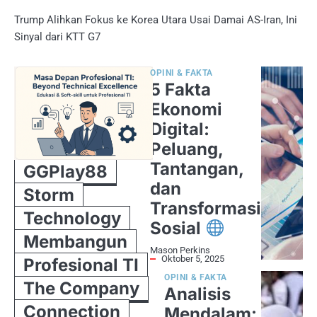
Trump Alihkan Fokus ke Korea Utara Usai Damai AS-Iran, Ini
Sinyal dari KTT G7
OPINI & FAKTA
5 Fakta
Ekonomi
Digital:
Peluang,
Tantangan,
GGPlay88
dan
Storm
Transformasi
Technology
Sosial
Membangun
Mason Perkins
Oktober 5, 2025
Profesional TI
OPINI & FAKTA
The Company
Analisis
Connection
Mendalam: