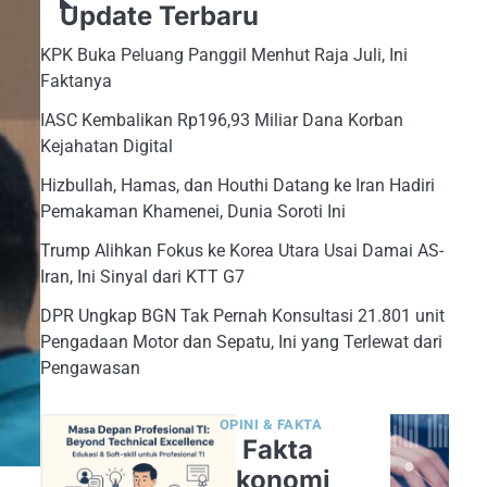
Update Terbaru
KPK Buka Peluang Panggil Menhut Raja Juli, Ini
Faktanya
IASC Kembalikan Rp196,93 Miliar Dana Korban
Kejahatan Digital
Hizbullah, Hamas, dan Houthi Datang ke Iran Hadiri
Pemakaman Khamenei, Dunia Soroti Ini
Trump Alihkan Fokus ke Korea Utara Usai Damai AS-
Iran, Ini Sinyal dari KTT G7
DPR Ungkap BGN Tak Pernah Konsultasi 21.801 unit
Pengadaan Motor dan Sepatu, Ini yang Terlewat dari
Pengawasan
OPINI & FAKTA
5 Fakta
Ekonomi