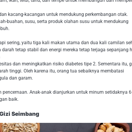
am, ikan, telur, tahu, dan tempe untuk membangun dan memper
, dan kacang-kacangan untuk mendukung perkembangan otak.
uah-buahan, susu, serta produk olahan susu untuk mendukung
ubuh.
pi sering, yaitu tiga kali makan utama dan dua kali camilan se
darah tetap stabil dan energi mereka tetap terjaga sepanjang h
h
itas dan meningkatkan risiko diabetes tipe 2. Sementara itu, 
ah tinggi. Oleh karena itu, orang tua sebaiknya membatasi
gula dan garam.
an pencernaan. Anak-anak dianjurkan untuk minum setidaknya 
ngan baik.
Gizi Seimbang