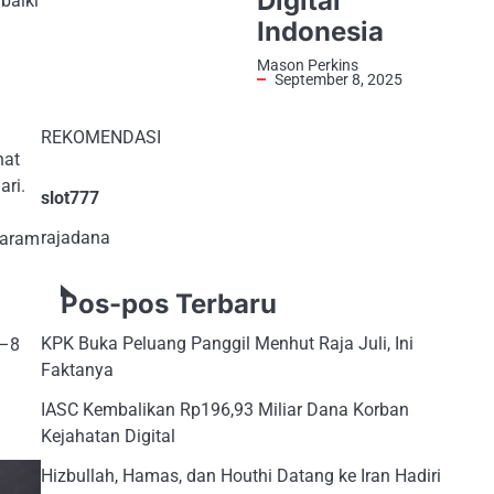
Digital
baiki
Indonesia
Mason Perkins
September 8, 2025
REKOMENDASI
hat
ari.
slot777
rajadana
garam
Pos-pos Terbaru
KPK Buka Peluang Panggil Menhut Raja Juli, Ini
6–8
Faktanya
IASC Kembalikan Rp196,93 Miliar Dana Korban
Kejahatan Digital
Hizbullah, Hamas, dan Houthi Datang ke Iran Hadiri