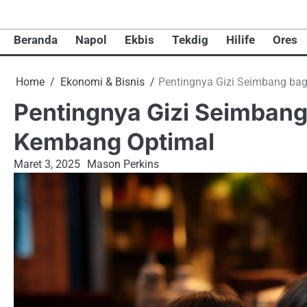
Skip
to
Beranda
Napol
Ekbis
Tekdig
Hilife
Ores
content
Home
Ekonomi & Bisnis
Pentingnya Gizi Seimbang ba
Pentingnya Gizi Seimban
Kembang Optimal
Maret 3, 2025
Mason Perkins