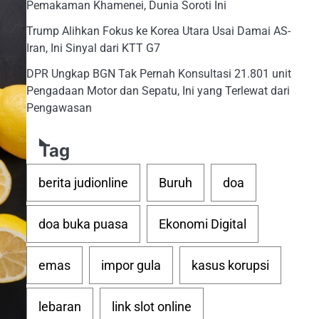
Pemakaman Khamenei, Dunia Soroti Ini
Trump Alihkan Fokus ke Korea Utara Usai Damai AS-
Iran, Ini Sinyal dari KTT G7
DPR Ungkap BGN Tak Pernah Konsultasi 21.801 unit
Pengadaan Motor dan Sepatu, Ini yang Terlewat dari
Pengawasan
Tag
berita judionline
Buruh
doa
doa buka puasa
Ekonomi Digital
emas
impor gula
kasus korupsi
lebaran
link slot online