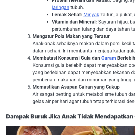
Protein Hewani dan Nabati:
Daging, ay
jaringan
tubuh.
Lemak Sehat:
Minyak
zaitun, alpukat
Vitamin dan Mineral:
Sayuran hijau, b
pertumbuhan tulang dan daya tahan t
Mengatur Pola Makan yang Teratur
Anak-anak sebaiknya makan dalam porsi kecil ta
dalam sehari. Ini membantu menjaga kadar gula 
Membatasi Konsumsi Gula dan
Garam
Berlebi
Konsumsi gula berlebih dapat menyebabkan obes
yang berlebihan dapat menyebabkan tekanan dar
pemberian makanan dan minuman yang tinggi 
Memastikan Asupan Cairan yang Cukup
Air sangat penting untuk metabolisme tubuh d
gelas air per hari agar tubuh tetap terhidrasi de
Dampak Buruk Jika Anak Tidak Mendapatkan 