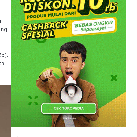
n
ang
25),
ka