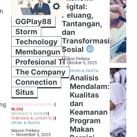
Digital:
uh
Peluang,
GGPlay88
Tantangan,
Storm
dan
Transformasi
Technology
Sosial
Membangun
Mason Perkins
Profesional TI
Oktober 5, 2025
The Company
OPINI & FAKTA
Analisis
Connection
Mendalam:
Situs
Kualitas
dan
ang
TEKNOLOGI & DIGITAL
BLOG
Keamanan
EDUKASI & KARIER
HIBURAN & LIFESTYLE
Program
OPINI & FAKTA
Makan
Mason Perkins
November 3, 2025