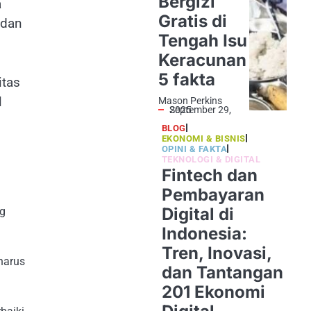
Bergizi
a
Gratis di
 dan
Tengah Isu
Keracunan
5 fakta
itas
l
Mason Perkins
September 29, 2025
BLOG
EKONOMI & BISNIS
OPINI & FAKTA
TEKNOLOGI & DIGITAL
Fintech dan
Pembayaran
i
Digital di
ng
Indonesia:
Tren, Inovasi,
harus
dan Tantangan
201 Ekonomi