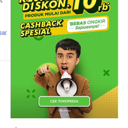
,
sar