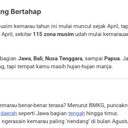
ng Bertahap
musim kemarau tahun ini mulai muncul sejak April, tap
April, sekitar
115 zona musim
udah mulai kemaraua
sebagian
Jawa
,
Bali
,
Nusa Tenggara
, sampai
Papua
. Ja
ng, tapi tempat kamu masih hujan-hujan manja.
kemarau benar-benar terasa? Menurut BMKG, puncakn
a
daerah
seperti Jawa bagian
tengah
hingga timur,
l ngerasain kemarau paling ‘nendang’ di bulan Agust