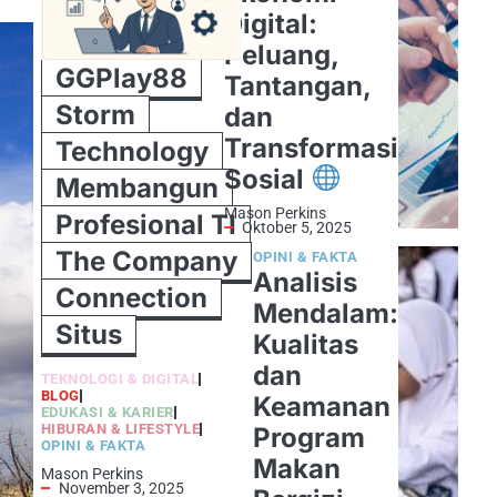
Digital:
Peluang,
GGPlay88
Tantangan,
Storm
dan
Transformasi
Technology
Sosial
Membangun
Mason Perkins
Profesional TI
Oktober 5, 2025
The Company
OPINI & FAKTA
Analisis
Connection
Mendalam:
Situs
Kualitas
dan
TEKNOLOGI & DIGITAL
BLOG
Keamanan
EDUKASI & KARIER
HIBURAN & LIFESTYLE
Program
OPINI & FAKTA
Makan
Mason Perkins
November 3, 2025