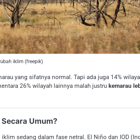
rubah iklim (freepik)
arau yang sifatnya normal. Tapi ada juga 14% wilay
mentara 26% wilayah lainnya malah justru
kemarau le
ia Secara Umum?
klim sedang dalam fase netral. El Niño dan IOD (In