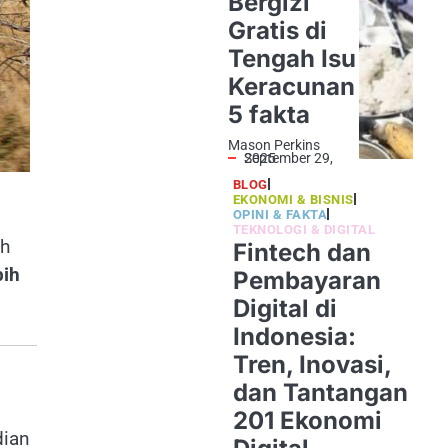
Bergizi
Gratis di
Tengah Isu
Keracunan
5 fakta
Mason Perkins
September 29, 2025
BLOG
EKONOMI & BISNIS
OPINI & FAKTA
TEKNOLOGI & DIGITAL
ah
Fintech dan
bih
Pembayaran
Digital di
Indonesia:
Tren, Inovasi,
dan Tantangan
201 Ekonomi
dian