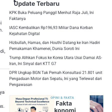
Update Terbaru
KPK Buka Peluang Panggil Menhut Raja Juli, Ini
Faktanya
i
IASC Kembalikan Rp196,93 Miliar Dana Korban
n.
Kejahatan Digital
Hizbullah, Hamas, dan Houthi Datang ke Iran Hadiri
Pemakaman Khamenei, Dunia Soroti Ini
di,
Trump Alihkan Fokus ke Korea Utara Usai Damai AS-
Iran, Ini Sinyal dari KTT G7
DPR Ungkap BGN Tak Pernah Konsultasi 21.801 unit
Pengadaan Motor dan Sepatu, Ini yang Terlewat dari
Pengawasan
ya
OPINI & FAKTA
5 Fakta
us.
Ekonomi