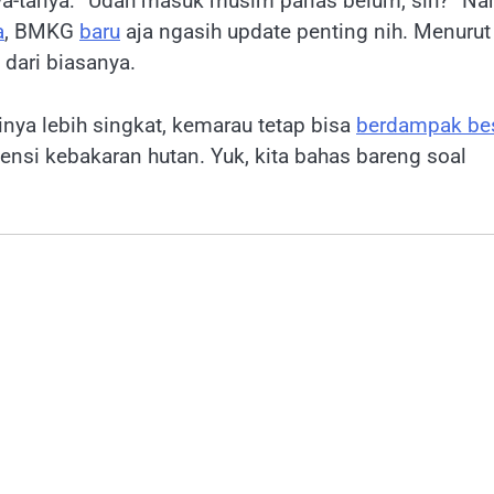
ya-tanya: “Udah masuk musim panas belum, sih?” Nah
a
, BMKG
baru
aja ngasih update penting nih. Menurut
dari biasanya.
nya lebih singkat, kemarau tetap bisa
berdampak be
tensi kebakaran hutan. Yuk, kita bahas bareng soal