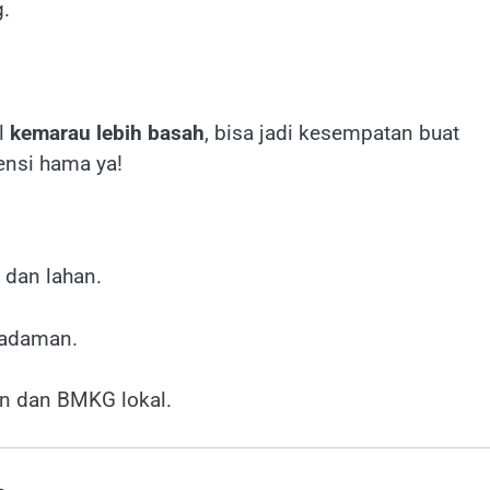
g.
al
kemarau lebih basah
, bisa jadi kesempatan buat
tensi hama ya!
 dan lahan.
madaman.
an dan BMKG lokal.