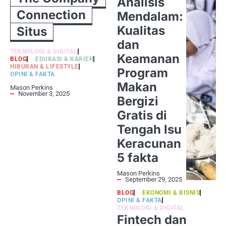
Analisis
Connection
Mendalam:
Kualitas
Situs
dan
TEKNOLOGI & DIGITAL
Keamanan
BLOG
EDUKASI & KARIER
HIBURAN & LIFESTYLE
Program
OPINI & FAKTA
Makan
Mason Perkins
November 3, 2025
Bergizi
Gratis di
Tengah Isu
Keracunan
5 fakta
Mason Perkins
September 29, 2025
BLOG
EKONOMI & BISNIS
OPINI & FAKTA
TEKNOLOGI & DIGITAL
Fintech dan