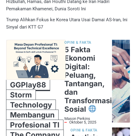
Hizbullah, Hamas, dan Houthi Datang ke Iran Hadiri
Pemakaman Khamenei, Dunia Soroti Ini
Trump Alihkan Fokus ke Korea Utara Usai Damai AS-Iran, Ini
Sinyal dari KTT G7
OPINI & FAKTA
5 Fakta
Ekonomi
Digital:
Peluang,
Tantangan,
GGPlay88
dan
Storm
Transformasi
Technology
Sosial
Membangun
Mason Perkins
Oktober 5, 2025
Profesional TI
OPINI & FAKTA
The Company