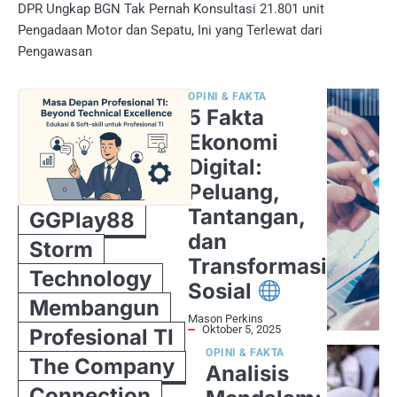
DPR Ungkap BGN Tak Pernah Konsultasi 21.801 unit
Pengadaan Motor dan Sepatu, Ini yang Terlewat dari
Pengawasan
OPINI & FAKTA
5 Fakta
Ekonomi
Digital:
Peluang,
Tantangan,
GGPlay88
dan
Storm
Transformasi
Technology
Sosial
Membangun
Mason Perkins
Oktober 5, 2025
Profesional TI
OPINI & FAKTA
The Company
Analisis
Connection