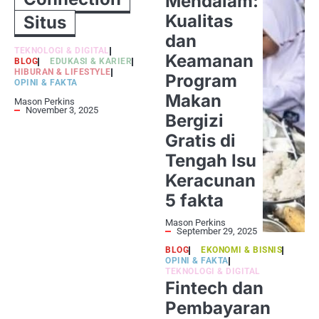
Mendalam:
Kualitas
Situs
dan
TEKNOLOGI & DIGITAL
Keamanan
BLOG
EDUKASI & KARIER
HIBURAN & LIFESTYLE
Program
OPINI & FAKTA
Makan
Mason Perkins
November 3, 2025
Bergizi
Gratis di
Tengah Isu
Keracunan
5 fakta
Mason Perkins
September 29, 2025
BLOG
EKONOMI & BISNIS
OPINI & FAKTA
TEKNOLOGI & DIGITAL
Fintech dan
Pembayaran