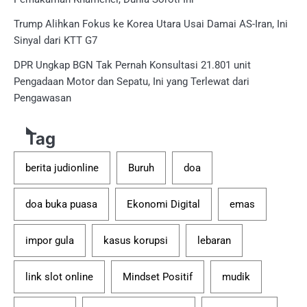
Trump Alihkan Fokus ke Korea Utara Usai Damai AS-Iran, Ini
Sinyal dari KTT G7
DPR Ungkap BGN Tak Pernah Konsultasi 21.801 unit
Pengadaan Motor dan Sepatu, Ini yang Terlewat dari
Pengawasan
Tag
berita judionline
Buruh
doa
doa buka puasa
Ekonomi Digital
emas
impor gula
kasus korupsi
lebaran
link slot online
Mindset Positif
mudik