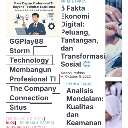
OPINI & FAKTA
5 Fakta
Ekonomi
Digital:
Peluang,
Tantangan,
GGPlay88
dan
Storm
Transformasi
Technology
Sosial
Membangun
Mason Perkins
Oktober 5, 2025
Profesional TI
OPINI & FAKTA
The Company
Analisis
Connection
Mendalam:
Kualitas
Situs
dan
TEKNOLOGI & DIGITAL
Keamanan
BLOG
EDUKASI & KARIER
HIBURAN & LIFESTYLE