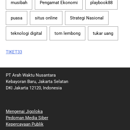
musibah
Pengamat Ekonomi
playbook88
puasa
situs online
Strategi Nasional
teknologi digital
tom lembong
tukar uang
TIKET33
PT Arah Waktu Nusantara
Kebayoran Baru, Jakarta Selatan
DKI Jakarta 12120, Indonesia
Mengenai Jigoloka
Pedoman Media Siber
Kepercayaan Publik