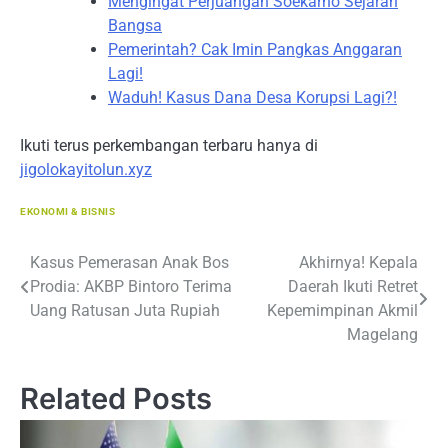
Mengingat Perjuangan Soekarno Sejarah
Bangsa
Pemerintah? Cak Imin Pangkas Anggaran
Lagi!
Waduh! Kasus Dana Desa Korupsi Lagi?!
Ikuti terus perkembangan terbaru hanya di
jigolokayitolun.xyz
EKONOMI & BISNIS
Navigasi
Kasus Pemerasan Anak Bos
Akhirnya! Kepala
Prodia: AKBP Bintoro Terima
Daerah Ikuti Retret
pos
Uang Ratusan Juta Rupiah
Kepemimpinan Akmil
Magelang
Related Posts