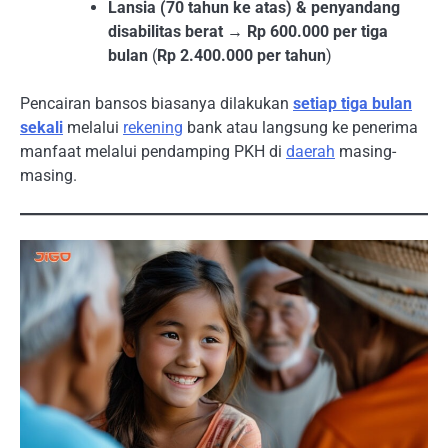
Lansia (70 tahun ke atas) & penyandang
disabilitas berat
→
Rp 600.000 per tiga
bulan
(
Rp 2.400.000 per tahun
)
Pencairan bansos biasanya dilakukan
setiap tiga bulan
sekali
melalui
rekening
bank atau langsung ke penerima
manfaat melalui pendamping PKH di
daerah
masing-
masing.