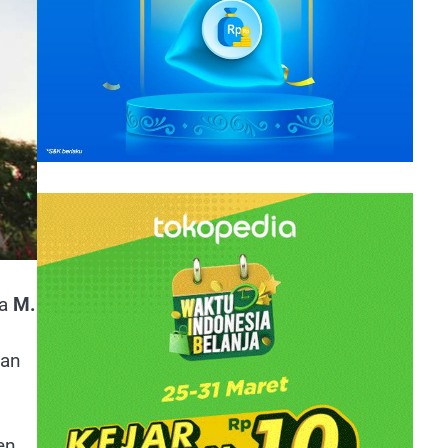
ma
M.
gan
en