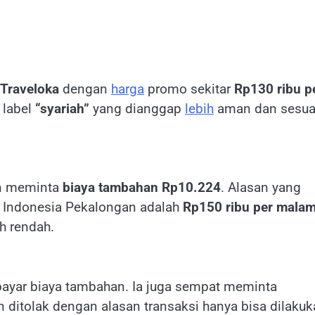
Traveloka
dengan
harga
promo sekitar
Rp130 ribu p
a label
“syariah”
yang dianggap
lebih
aman dan sesua
en meminta
biaya tambahan Rp10.224
. Alasan yang
el Indonesia Pekalongan adalah
Rp150 ribu per mala
ih rendah.
ayar biaya tambahan. Ia juga sempat meminta
n ditolak dengan alasan transaksi hanya bisa dilaku