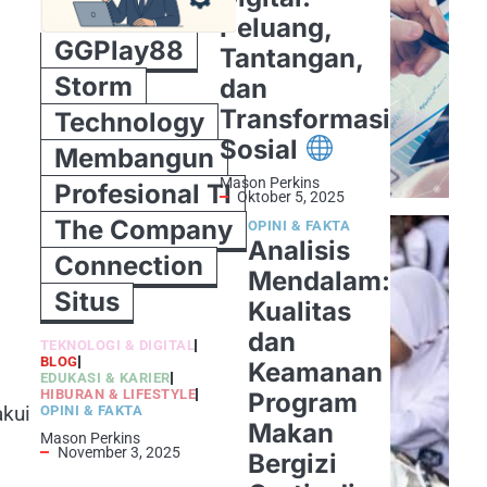
Peluang,
GGPlay88
Tantangan,
Storm
dan
Transformasi
Technology
Sosial
Membangun
Mason Perkins
Profesional TI
Oktober 5, 2025
The Company
OPINI & FAKTA
Analisis
Connection
Mendalam:
Situs
Kualitas
dan
TEKNOLOGI & DIGITAL
BLOG
Keamanan
EDUKASI & KARIER
HIBURAN & LIFESTYLE
Program
akui
OPINI & FAKTA
Makan
Mason Perkins
November 3, 2025
Bergizi