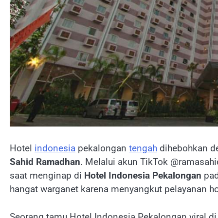
Hotel
indonesia
pekalongan
tengah
dihebohkan de
Sahid Ramadhan
. Melalui akun TikTok @ramasah
saat menginap di
Hotel Indonesia Pekalongan
pad
hangat warganet karena menyangkut pelayanan ho
Seorang tamu Hotel Indonesia Pekalongan viral d