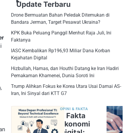
Update Terbaru
Drone Bermuatan Bahan Peledak Ditemukan di
Bandara Jerman, Target Pesawat Ukraina?
KPK Buka Peluang Panggil Menhut Raja Juli, Ini
er
Faktanya
i
IASC Kembalikan Rp196,93 Miliar Dana Korban
Kejahatan Digital
Hizbullah, Hamas, dan Houthi Datang ke Iran Hadiri
Pemakaman Khamenei, Dunia Soroti Ini
Trump Alihkan Fokus ke Korea Utara Usai Damai AS-
m
,
Iran, Ini Sinyal dari KTT G7
OPINI & FAKTA
5 Fakta
Ekonomi
kan
Digital: