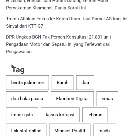
Hizbullah, Hamas, dan Houthi Datang ke Iran Hadiri
Pemakaman Khamenei, Dunia Soroti Ini
Trump Alihkan Fokus ke Korea Utara Usai Damai AS-Iran, Ini
Sinyal dari KTT G7
DPR Ungkap BGN Tak Pernah Konsultasi 21.801 unit
Pengadaan Motor dan Sepatu, Ini yang Terlewat dari
Pengawasan
Tag
berita judionline
Buruh
doa
doa buka puasa
Ekonomi Digital
emas
impor gula
kasus korupsi
lebaran
link slot online
Mindset Positif
mudik