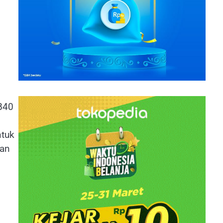
B40
ntuk
han