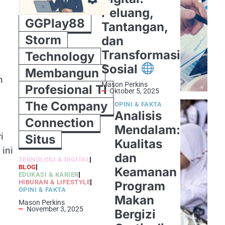
Peluang,
GGPlay88
Tantangan,
Storm
dan
Transformasi
Technology
Sosial
Membangun
n
Mason Perkins
Profesional TI
Oktober 5, 2025
The Company
OPINI & FAKTA
Analisis
Connection
Mendalam:
i
Situs
Kualitas
 ini
dan
TEKNOLOGI & DIGITAL
BLOG
Keamanan
EDUKASI & KARIER
HIBURAN & LIFESTYLE
Program
OPINI & FAKTA
Makan
Mason Perkins
November 3, 2025
Bergizi