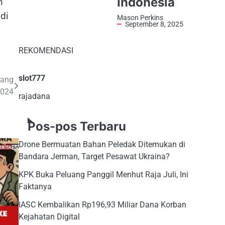
Indonesia
n
di
Mason Perkins
September 8, 2025
REKOMENDASI
slot777
lang
2024
rajadana
Pos-pos Terbaru
Drone Bermuatan Bahan Peledak Ditemukan di
Bandara Jerman, Target Pesawat Ukraina?
KPK Buka Peluang Panggil Menhut Raja Juli, Ini
Faktanya
IASC Kembalikan Rp196,93 Miliar Dana Korban
Kejahatan Digital