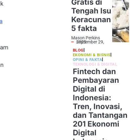
Gratis di
ak
Tengah Isu
Keracunan
a
5 fakta
Mason Perkins
September 29, 2025
lam
BLOG
EKONOMI & BISNIS
OPINI & FAKTA
an
TEKNOLOGI & DIGITAL
Fintech dan
Pembayaran
Digital di
Indonesia:
Tren, Inovasi,
dan Tantangan
201 Ekonomi
Digital