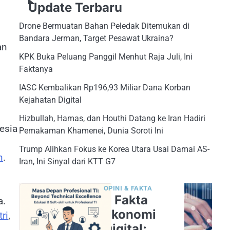
Update Terbaru
Drone Bermuatan Bahan Peledak Ditemukan di
Bandara Jerman, Target Pesawat Ukraina?
an
KPK Buka Peluang Panggil Menhut Raja Juli, Ini
Faktanya
IASC Kembalikan Rp196,93 Miliar Dana Korban
Kejahatan Digital
Hizbullah, Hamas, dan Houthi Datang ke Iran Hadiri
esia
Pemakaman Khamenei, Dunia Soroti Ini
Trump Alihkan Fokus ke Korea Utara Usai Damai AS-
n
.
Iran, Ini Sinyal dari KTT G7
OPINI & FAKTA
5 Fakta
a.
Ekonomi
ri
,
Digital: