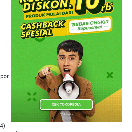
mpor
4).