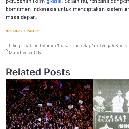
perubahan iklim
global
. Selain itu, rencana pen
komitmen Indonesia untuk menciptakan sistem ene
masa depan.
NASIONAL & POLITIK
Navigasi
Erling Haaland Dituduh ‘Biasa-Biasa Saja’ di Tengah Krisis
Manchester City
pos
Related Posts