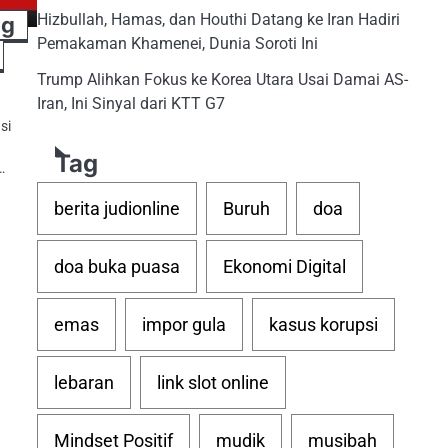
Hizbullah, Hamas, dan Houthi Datang ke Iran Hadiri
ng
Pemakaman Khamenei, Dunia Soroti Ini
Trump Alihkan Fokus ke Korea Utara Usai Damai AS-
Iran, Ini Sinyal dari KTT G7
si
Tag
…
berita judionline
Buruh
doa
doa buka puasa
Ekonomi Digital
emas
impor gula
kasus korupsi
lebaran
link slot online
Mindset Positif
mudik
musibah