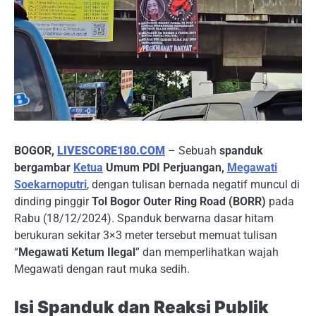
BOGOR,
LIVESCORE180.COM
– Sebuah
spanduk
bergambar
Ketua
Umum PDI Perjuangan,
Megawati
Soekarnoputri
, dengan tulisan bernada negatif muncul di
dinding pinggir
Tol Bogor Outer Ring Road (BORR)
pada
Rabu (18/12/2024). Spanduk berwarna dasar hitam
berukuran sekitar 3×3 meter tersebut memuat tulisan
“
Megawati Ketum Ilegal
” dan memperlihatkan wajah
Megawati dengan raut muka sedih.
Isi Spanduk dan Reaksi Publik