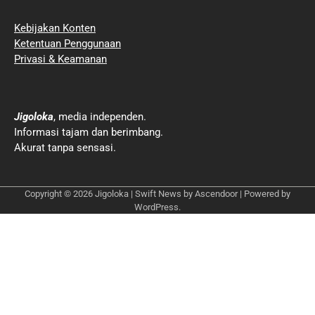
Kebijakan Konten
Ketentuan Penggunaan
Privasi & Keamanan
Jigoloka
, media independen.
Informasi tajam dan berimbang.
Akurat tanpa sensasi.
Copyright © 2026
Jigoloka
| Swift News by
Ascendoor
| Powered by
WordPress
.