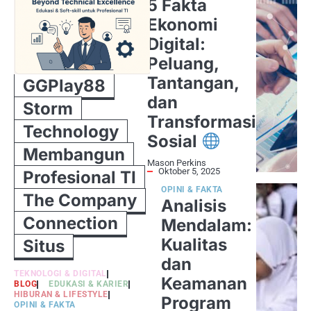
5 Fakta
Ekonomi
Digital:
Peluang,
Tantangan,
GGPlay88
dan
Storm
Transformasi
Technology
Sosial
Membangun
Mason Perkins
Oktober 5, 2025
Profesional TI
OPINI & FAKTA
The Company
Analisis
Connection
Mendalam:
Kualitas
Situs
dan
TEKNOLOGI & DIGITAL
Keamanan
BLOG
EDUKASI & KARIER
HIBURAN & LIFESTYLE
Program
OPINI & FAKTA