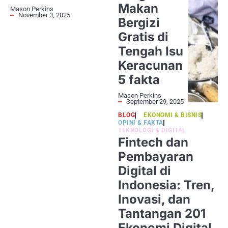
Makan
Mason Perkins
November 3, 2025
Bergizi
Gratis di
Tengah Isu
Keracunan
5 fakta
Mason Perkins
September 29, 2025
BLOG
EKONOMI & BISNIS
OPINI & FAKTA
TEKNOLOGI & DIGITAL
Fintech dan
Pembayaran
Digital di
Indonesia: Tren,
Inovasi, dan
Tantangan 201
Ekonomi Digital