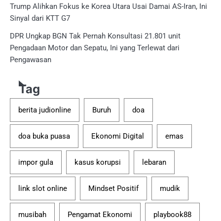
Trump Alihkan Fokus ke Korea Utara Usai Damai AS-Iran, Ini
Sinyal dari KTT G7
DPR Ungkap BGN Tak Pernah Konsultasi 21.801 unit
Pengadaan Motor dan Sepatu, Ini yang Terlewat dari
Pengawasan
Tag
berita judionline
Buruh
doa
doa buka puasa
Ekonomi Digital
emas
impor gula
kasus korupsi
lebaran
link slot online
Mindset Positif
mudik
musibah
Pengamat Ekonomi
playbook88