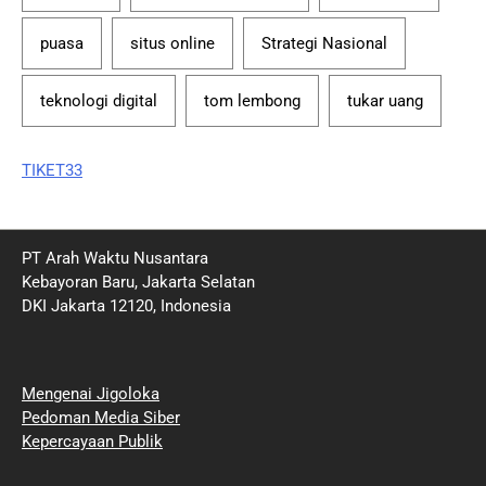
puasa
situs online
Strategi Nasional
teknologi digital
tom lembong
tukar uang
TIKET33
PT Arah Waktu Nusantara
Kebayoran Baru, Jakarta Selatan
DKI Jakarta 12120, Indonesia
Mengenai Jigoloka
Pedoman Media Siber
Kepercayaan Publik