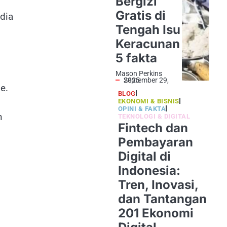
Bergizi
Gratis di
dia
Tengah Isu
Keracunan
5 fakta
Mason Perkins
September 29, 2025
e.
BLOG
EKONOMI & BISNIS
OPINI & FAKTA
n
TEKNOLOGI & DIGITAL
Fintech dan
Pembayaran
Digital di
Indonesia:
Tren, Inovasi,
dan Tantangan
201 Ekonomi