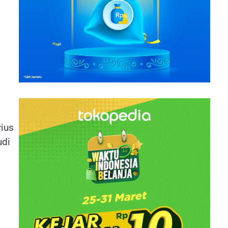
rius
udi