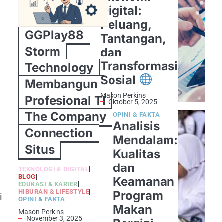
Digital:
Peluang,
GGPlay88
Tantangan,
Storm
dan
Transformasi
Technology
Sosial
Membangun
Mason Perkins
Profesional TI
Oktober 5, 2025
The Company
OPINI & FAKTA
Analisis
Connection
Mendalam:
Situs
Kualitas
dan
TEKNOLOGI & DIGITAL
BLOG
Keamanan
EDUKASI & KARIER
HIBURAN & LIFESTYLE
Program
i
OPINI & FAKTA
Makan
Mason Perkins
November 3, 2025