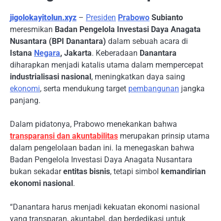
jigolokayitolun.xyz
–
Presiden
Prabowo
Subianto
meresmikan
Badan Pengelola Investasi Daya Anagata
Nusantara (BPI Danantara)
dalam sebuah acara di
Istana
Negara
, Jakarta
. Keberadaan
Danantara
diharapkan menjadi katalis utama dalam mempercepat
industrialisasi nasional
, meningkatkan daya saing
ekonomi
, serta mendukung target
pembangunan
jangka
panjang.
Dalam pidatonya, Prabowo menekankan bahwa
transparansi dan akuntabilitas
merupakan prinsip utama
dalam pengelolaan badan ini. Ia menegaskan bahwa
Badan Pengelola Investasi Daya Anagata Nusantara
bukan sekadar
entitas bisnis
, tetapi simbol
kemandirian
ekonomi nasional
.
“Danantara harus menjadi kekuatan ekonomi nasional
yang transparan, akuntabel, dan berdedikasi untuk