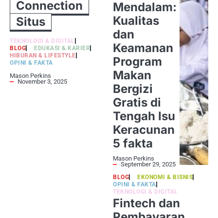
Connection
Mendalam:
Kualitas
Situs
dan
TEKNOLOGI & DIGITAL
Keamanan
BLOG
EDUKASI & KARIER
HIBURAN & LIFESTYLE
Program
OPINI & FAKTA
Makan
Mason Perkins
November 3, 2025
Bergizi
Gratis di
Tengah Isu
Keracunan
5 fakta
Mason Perkins
September 29, 2025
BLOG
EKONOMI & BISNIS
OPINI & FAKTA
TEKNOLOGI & DIGITAL
Fintech dan
Pembayaran