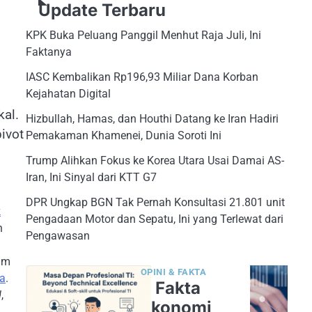
Update Terbaru
KPK Buka Peluang Panggil Menhut Raja Juli, Ini
Faktanya
IASC Kembalikan Rp196,93 Miliar Dana Korban
Kejahatan Digital
kal.
Hizbullah, Hamas, dan Houthi Datang ke Iran Hadiri
ivot
Pemakaman Khamenei, Dunia Soroti Ini
Trump Alihkan Fokus ke Korea Utara Usai Damai AS-
Iran, Ini Sinyal dari KTT G7
DPR Ungkap BGN Tak Pernah Konsultasi 21.801 unit
k
Pengadaan Motor dan Sepatu, Ini yang Terlewat dari
n
Pengawasan
lum
OPINI & FAKTA
a
.
5 Fakta
d
,
Ekonomi