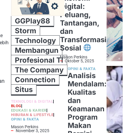
Digital:
Peluang,
GGPlay88
Tantangan,
Storm
dan
ke
Transformasi
Technology
ebih
Sosial
Membangun
Mason Perkins
Profesional TI
Oktober 5, 2025
The Company
OPINI & FAKTA
Analisis
Connection
an
Mendalam:
Situs
Kualitas
dan
TEKNOLOGI & DIGITAL
BLOG
Keamanan
EDUKASI & KARIER
HIBURAN & LIFESTYLE
Program
OPINI & FAKTA
Makan
Mason Perkins
November 3, 2025