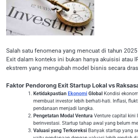
Salah satu fenomena yang mencuat di tahun 2025
Exit dalam konteks ini bukan hanya akuisisi atau I
ekstrem yang mengubah model bisnis secara drast
Faktor Pendorong Exit Startup Lokal vs Raksasa
Ketidakpastian
Ekonomi
Global
Kondisi ekonom
membuat investor lebih berhati-hati. Inflasi, flukt
pendanaan menjadi langka.
Pengetatan Modal Ventura
Venture capital kini 
berinvestasi. Startup tahap awal yang belum m
Valuasi yang Terkoreksi
Banyak startup yang s
yaitu pendanaan dengan valuasi lebih rendah d