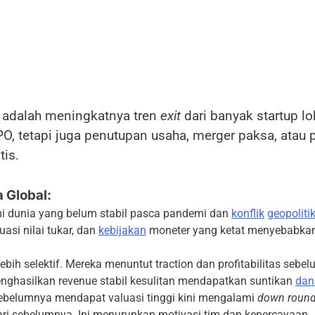
 adalah meningkatnya tren
exit
dari banyak startup lo
PO, tetapi juga penutupan usaha, merger paksa, atau p
is.
 Global:
i dunia yang belum stabil pasca pandemi dan
konflik
geopoliti
uasi nilai tukar, dan
kebijakan
moneter yang ketat menyebabka
lebih selektif. Mereka menuntut traction dan profitabilitas sebe
enghasilkan revenue stabil kesulitan mendapatkan suntikan
dan
ebelumnya mendapat valuasi tinggi kini mengalami
down roun
ari sebelumnya. Ini menurunkan motivasi tim dan kepercayaan