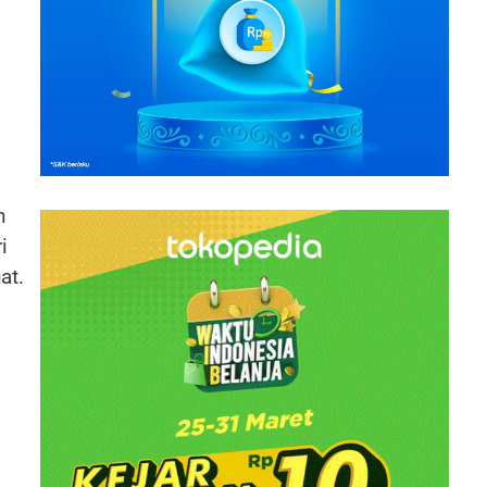
n
i
at.