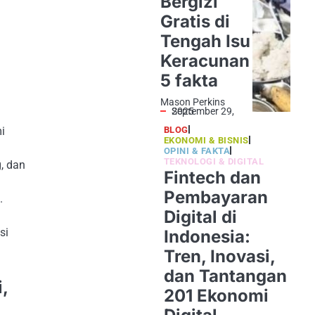
Bergizi
Gratis di
Tengah Isu
Keracunan
5 fakta
Mason Perkins
September 29, 2025
i
BLOG
EKONOMI & BISNIS
OPINI & FAKTA
TEKNOLOGI & DIGITAL
, dan
Fintech dan
Pembayaran
.
Digital di
si
Indonesia:
Tren, Inovasi,
dan Tantangan
,
201 Ekonomi