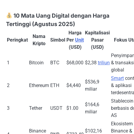
10 Mata Uang Digital dengan Harga
Tertinggi (Agustus 2025)
Harga
Kapitalisasi
Nama
Peringkat
Simbol
Per
Unit
Pasar
Fokus U
Kripto
(USD)
(USD)
Penyimpan 
1
Bitcoin
BTC
$68,000
$2,38
triliun
& transaks
global
Smart
cont
$536,9
2
Ethereum
ETH
$4,440
& aplikasi
miliar
terdesentra
Stablecoin
$164,6
3
Tether
USDT
$1.00
berbasis d
miliar
AS
Ekosistem
Binance
$102,16
Binance &